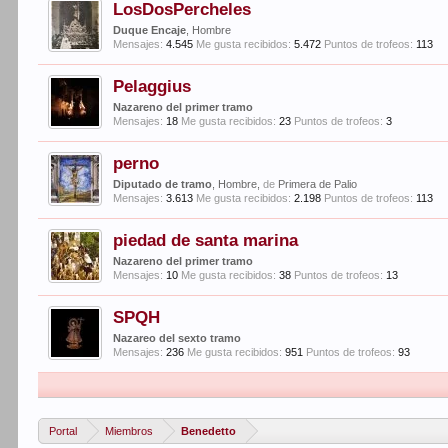
LosDosPercheles
Duque Encaje
, Hombre
Mensajes:
4.545
Me gusta recibidos:
5.472
Puntos de trofeos:
113
Pelaggius
Nazareno del primer tramo
Mensajes:
18
Me gusta recibidos:
23
Puntos de trofeos:
3
perno
Diputado de tramo
, Hombre,
de
Primera de Palio
Mensajes:
3.613
Me gusta recibidos:
2.198
Puntos de trofeos:
113
piedad de santa marina
Nazareno del primer tramo
Mensajes:
10
Me gusta recibidos:
38
Puntos de trofeos:
13
SPQH
Nazareo del sexto tramo
Mensajes:
236
Me gusta recibidos:
951
Puntos de trofeos:
93
Portal
Miembros
Benedetto