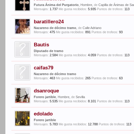
Futura Ánima del Purgatorio
, Hombre,
de
Capilla de Ánimas de San
Mensajes:
1.737
Me gusta recibidos:
5.935
Puntos de trofeos:
113
baratillero24
Nazareno de décimo tramo
,
de
Calle Adriano
Mensajes:
475
Me gusta recibidos:
891
Puntos de trofeos:
93
Bautis
Diputado de tramo
Mensajes:
2.584
Me gusta recibidos:
4.059
Puntos de trofeos:
113
caifas79
Nazareno de décimo tramo
Mensajes:
463
Me gusta recibidos:
265
Puntos de trofeos:
63
dsanroque
Forero jartible
, Hombre,
de
Sevilla
Mensajes:
5.535
Me gusta recibidos:
8.101
Puntos de trofeos:
113
edolado
Forero jartible
Mensajes:
5.783
Me gusta recibidos:
12.788
Puntos de trofeos:
113