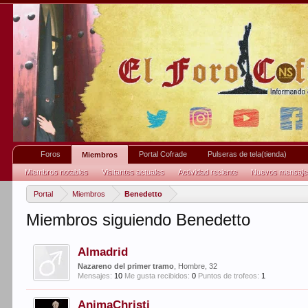
Foros
Portal Cofrade
Pulseras de tela(tienda)
Miembros
Miembros notables
Visitantes actuales
Actividad reciente
Nuevos mensajes 
Portal
Miembros
Benedetto
Miembros siguiendo Benedetto
Almadrid
Nazareno del primer tramo
, Hombre, 32
Mensajes:
10
Me gusta recibidos:
0
Puntos de trofeos:
1
AnimaChristi