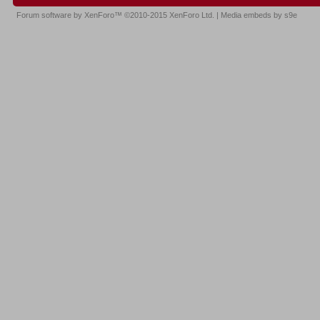
Forum software by XenForo™
©2010-2015 XenForo Ltd.
|
Media embeds by s9e