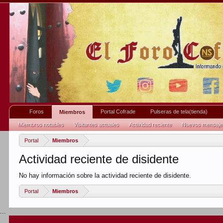
Foros
Portal Cofrade
Pulseras de tela(tienda)
Miembros
Miembros notables
Visitantes actuales
Actividad reciente
Nuevos mensajes 
Portal
Miembros
Actividad reciente de disidente
No hay información sobre la actividad reciente de disidente.
Portal
Miembros
...