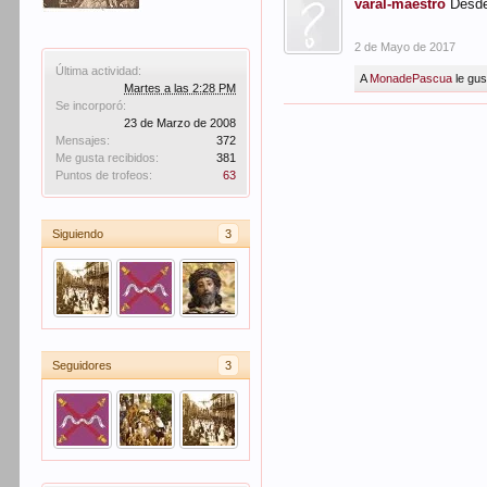
varal-maestro
Desde
2 de Mayo de 2017
Última actividad:
A
MonadePascua
le gus
Martes a las 2:28 PM
Se incorporó:
23 de Marzo de 2008
Mensajes:
372
Me gusta recibidos:
381
Puntos de trofeos:
63
Siguiendo
3
Seguidores
3