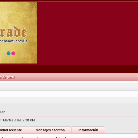
de perfil
jer
z:
Martes a las 2:28 PM
vidad reciente
Mensajes escritos
Información