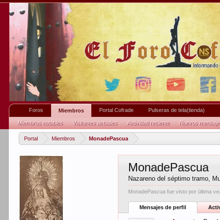
Foros
Portal Cofrade
Pulseras de tela(tienda)
Miembros
Miembros notables
Visitantes actuales
Actividad reciente
Nuevos mensajes 
Portal
Miembros
MonadePascua
MonadePascua
Nazareno del séptimo tramo
, Mu
MonadePascua fue visto por última ve
Mensajes de perfil
Acti