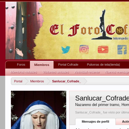
Foros
Portal Cofrade
Pulseras de tela(tienda)
Miembros
Miembros notables
Visitantes actuales
Actividad reciente
Nuevos mensajes 
Portal
Miembros
Sanlucar_Cofrade_
Sanlucar_Cofrad
Nazareno del primer tramo
, Hom
Sanlucar_Cofrade_ fue visto por últim
Mensajes de perfil
Acti