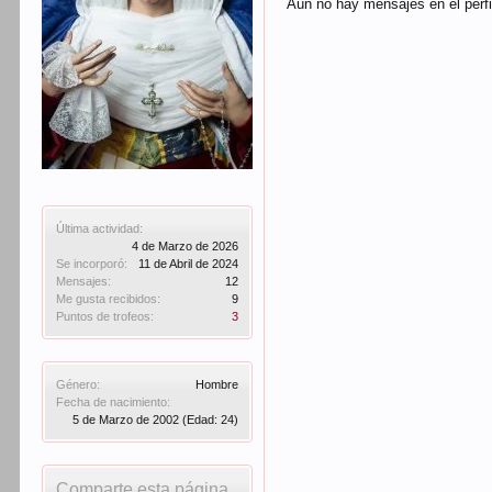
Aún no hay mensajes en el perf
Última actividad:
4 de Marzo de 2026
Se incorporó:
11 de Abril de 2024
Mensajes:
12
Me gusta recibidos:
9
Puntos de trofeos:
3
Género:
Hombre
Fecha de nacimiento:
5 de Marzo de 2002
(Edad: 24)
Comparte esta página