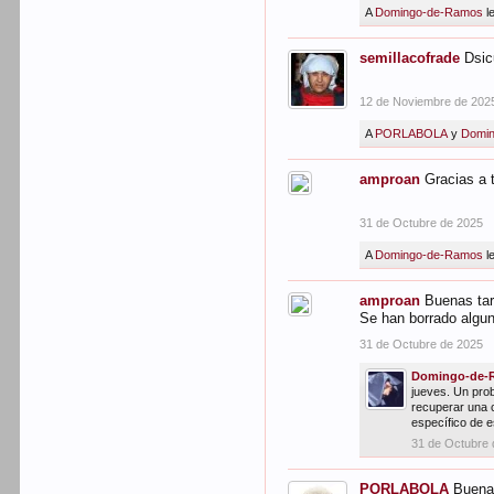
A
Domingo-de-Ramos
l
semillacofrade
Dsic
12 de Noviembre de 202
A
PORLABOLA
y
Domi
amproan
Gracias a t
31 de Octubre de 2025
A
Domingo-de-Ramos
l
amproan
Buenas tar
Se han borrado algun
31 de Octubre de 2025
Domingo-de-
jueves. Un pro
recuperar una 
específico de 
31 de Octubre
PORLABOLA
Buenas