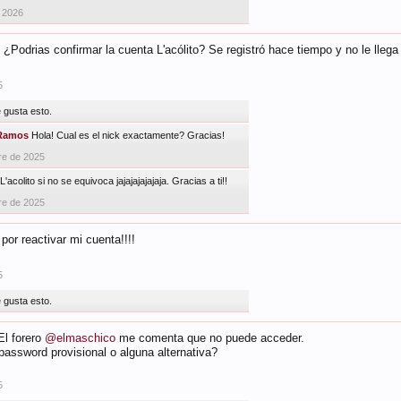
 2026
 ¿Podrias confirmar la cuenta L'acólito? Se registró hace tiempo y no le llega
5
e gusta esto.
Ramos
Hola! Cual es el nick exactamente? Gracias!
re de 2025
'acolito si no se equivoca jajajajajajaja. Gracias a ti!!
re de 2025
por reactivar mi cuenta!!!!
5
e gusta esto.
El forero
@elmaschico
me comenta que no puede acceder.
 password provisional o alguna alternativa?
5