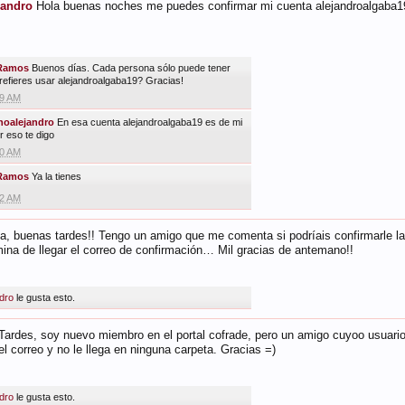
jandro
Hola buenas noches me puedes confirmar mi cuenta alejandroalgaba1
Ramos
Buenos días. Cada persona sólo puede tener
refieres usar alejandroalgaba19? Gracias!
19 AM
oalejandro
En esa cuenta alejandroalgaba19 es de mi
r eso te digo
00 AM
Ramos
Ya la tienes
32 AM
a, buenas tardes!! Tengo un amigo que me comenta si podríais confirmarle l
mina de llegar el correo de confirmación… Mil gracias de antemano!!
dro
le gusta esto.
ardes, soy nuevo miembro en el portal cofrade, pero un amigo cuyoo usuario
el correo y no le llega en ninguna carpeta. Gracias =)
dro
le gusta esto.