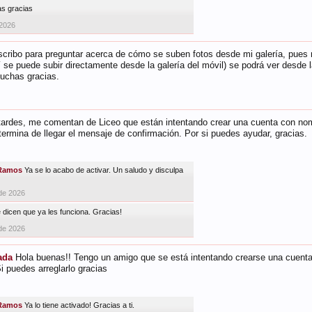
s gracias
 2026
scribo para preguntar acerca de cómo se suben fotos desde mi galería, pues 
 se puede subir directamente desde la galería del móvil) se podrá ver desde 
uchas gracias.
ardes, me comentan de Liceo que están intentando crear una cuenta con nomb
 termina de llegar el mensaje de confirmación. Por si puedes ayudar, gracias.
Ramos
Ya se lo acabo de activar. Un saludo y disculpa
de 2026
 dicen que ya les funciona. Gracias!
de 2026
ada
Hola buenas!! Tengo un amigo que se está intentando crearse una cuenta,
 puedes arreglarlo gracias
Ramos
Ya lo tiene activado! Gracias a ti.