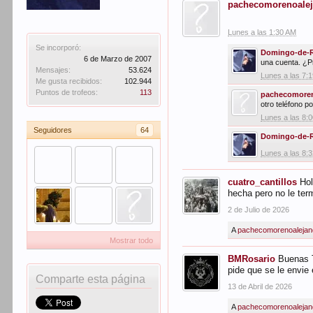
pachecomorenoale
Lunes a las 1:30 AM
Se incorporó:
Domingo-de-
6 de Marzo de 2007
una cuenta. ¿P
Mensajes:
53.624
Lunes a las 7:
Me gusta recibidos:
102.944
Puntos de trofeos:
113
pachecomoren
otro teléfono po
Lunes a las 8:
Seguidores
64
Domingo-de-
Lunes a las 8:
cuatro_cantillos
Hol
hecha pero no le ter
2 de Julio de 2026
A
pachecomorenoalejan
Mostrar todo
BMRosario
Buenas T
pide que se le envie 
Comparte esta página
13 de Abril de 2026
A
pachecomorenoalejan