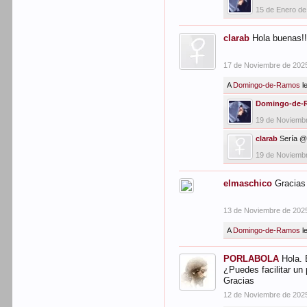
15 de Enero de
clarab
Hola buenas!!
17 de Noviembre de 202
A
Domingo-de-Ramos
l
Domingo-de-
19 de Noviemb
clarab
Sería @L
19 de Noviemb
elmaschico
Gracias 
13 de Noviembre de 202
A
Domingo-de-Ramos
l
PORLABOLA
Hola. 
¿Puedes facilitar un
Gracias
12 de Noviembre de 202