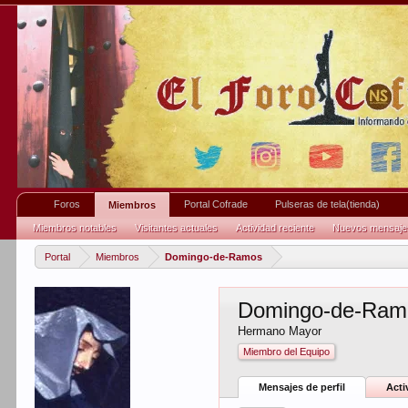
Foros
Portal Cofrade
Pulseras de tela(tienda)
Miembros
Miembros notables
Visitantes actuales
Actividad reciente
Nuevos mensajes 
Portal
Miembros
Domingo-de-Ramos
Domingo-de-Ram
Hermano Mayor
Miembro del Equipo
Mensajes de perfil
Acti