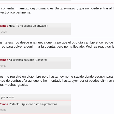
comenta mi amigo, cuyo usuario es Burgosymazo_, que no puede entrar al for
electrónico pertinente.
Ramos
Hola. Te he escrito un privado!!!
e 2026
s, te escribo desde una nueva cuenta porque el otro día cambié el correo de
rreo para volver a confirmar la cuenta, pero no ha llegado. Podrías reactivar
Ramos
Ya lo tienes activado (Jesusrc)
 2026
es me registré en diciembre pero hasta hoy no he sabido donde escribir para
eteo de contraseña aunque lo he intentado hasta ayer, por si puedes elimina
era, muchas gracias
e gusta esto.
Ramos
Perfecto. Sigue con este sin problemas
 2026