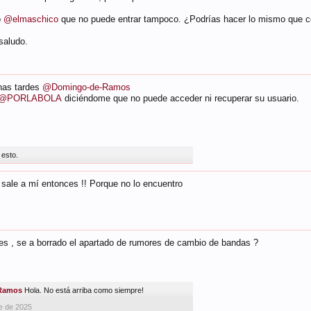
o
@elmaschico
que no puede entrar tampoco. ¿Podrías hacer lo mismo que co
saludo.
nas tardes
@Domingo-de-Ramos
@PORLABOLA
diciéndome que no puede acceder ni recuperar su usuario.
 esto.
sale a mí entonces !! Porque no lo encuentro
es , se a borrado el apartado de rumores de cambio de bandas ?
Ramos
Hola. No está arriba como siempre!
e de 2025