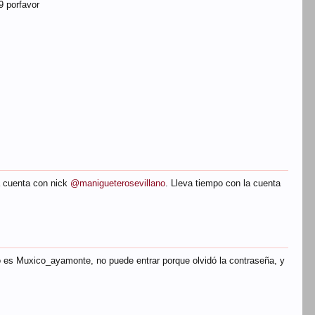
9 porfavor
Palermo_de_plata
pedromgd
Fran_redencionero95
a cuenta con nick
@manigueterosevillano
. Lleva tiempo con la cuenta
cofrade_almunecar
AC3
fusionado
 es Muxico_ayamonte, no puede entrar porque olvidó la contraseña, y