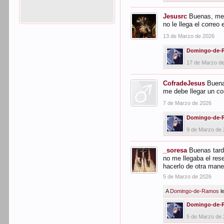
Jesusrc
Buenas, me 
no le llega el correo 
13 de Marzo de 2026
Domingo-de-
17 de Marzo d
CofradeJesus
Buena
me debe llegar un co
7 de Marzo de 2026
Domingo-de-
9 de Marzo de
_soresa
Buenas tard
no me llegaba el res
hacerlo de otra man
5 de Marzo de 2026
A
Domingo-de-Ramos
l
Domingo-de-
5 de Marzo de