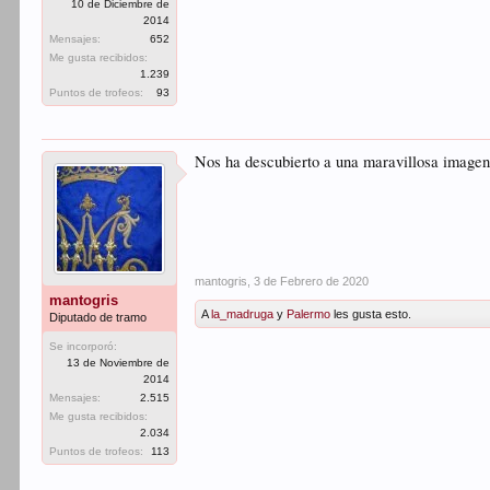
10 de Diciembre de
2014
Mensajes:
652
Me gusta recibidos:
1.239
Puntos de trofeos:
93
Nos ha descubierto a una maravillosa imagen
mantogris
,
3 de Febrero de 2020
mantogris
A
la_madruga
y
Palermo
les gusta esto.
Diputado de tramo
Se incorporó:
13 de Noviembre de
2014
Mensajes:
2.515
Me gusta recibidos:
2.034
Puntos de trofeos:
113