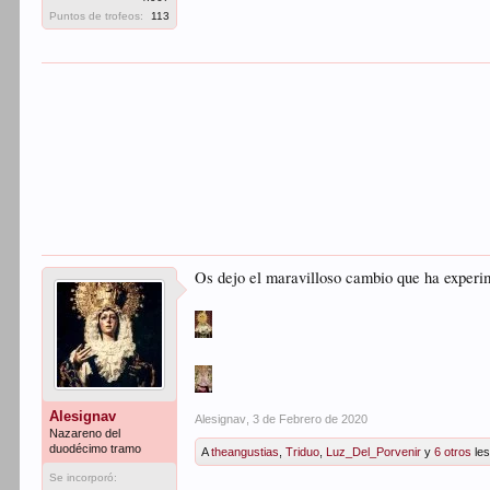
Puntos de trofeos:
113
Os dejo el maravilloso cambio que ha experim
Alesignav
Alesignav
,
3 de Febrero de 2020
Nazareno del
duodécimo tramo
A
theangustias
,
Triduo
,
Luz_Del_Porvenir
y
6 otros
les
Se incorporó: