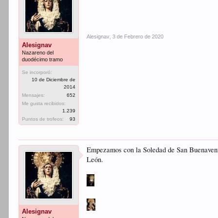
Alesignav
,
3 de Febrero de 2020
Alesignav
Nazareno del
duodécimo tramo
Se incorporó:
10 de Diciembre de
2014
Mensajes:
652
Me gusta recibidos:
1.239
Puntos de trofeos:
93
Empezamos con la Soledad de San Buenaventura
León.
Alesignav