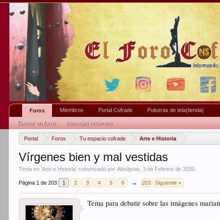
Miembros
Portal Cofrade
Pulseras de tela(tienda)
Foros
Buscar en foros
Mensajes recientes
Portal
Foros
Tu espacio cofrade
Arte e Historia
Vírgenes bien y mal vestidas
Tema en '
Arte e Historia
' comenzado por
Alesignav
,
3 de Febrero de 2020
.
Página 1 de 203
1
2
3
4
5
6
→
203
Siguiente >
Tema para debatir sobre las imágenes marian