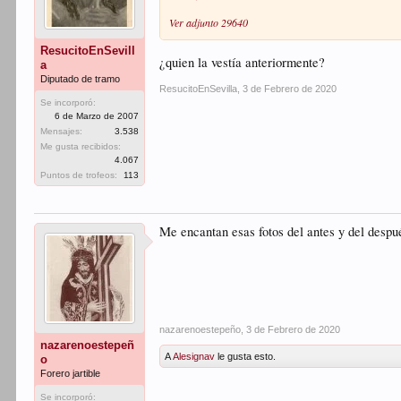
Ver adjunto 29640
ResucitoEnSevill
¿quien la vestía anteriormente?
a
Diputado de tramo
ResucitoEnSevilla
,
3 de Febrero de 2020
Se incorporó:
6 de Marzo de 2007
Mensajes:
3.538
Me gusta recibidos:
4.067
Puntos de trofeos:
113
Me encantan esas fotos del antes y del despu
nazarenoestepeño
,
3 de Febrero de 2020
nazarenoestepeñ
A
Alesignav
le gusta esto.
o
Forero jartible
Se incorporó: