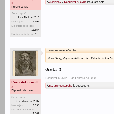
A
Alesignav
y
ResucitoEnSevilla
les gusta esto.
o
Forero jartible
Se incorporó:
17 de Abril de 2013
Mensajes:
7.191
Me gusta recibidos:
11.654
Puntos de trofeos:
113
nazarenoestepeño dijo:
↑
Paco Ortiz, el que también vestía a Refugio de San B
Gracias!!!
ResucitoEnSevilla
,
3 de Febrero de 2020
ResucitoEnSevill
A
nazarenoestepeño
le gusta esto.
a
Diputado de tramo
Se incorporó:
6 de Marzo de 2007
Mensajes:
3.538
Me gusta recibidos:
4.067