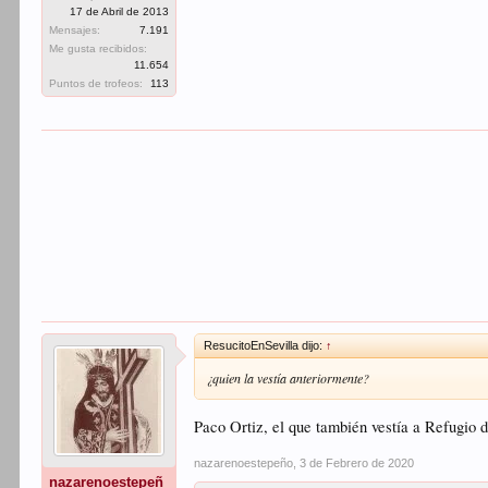
17 de Abril de 2013
Mensajes:
7.191
Me gusta recibidos:
11.654
Puntos de trofeos:
113
ResucitoEnSevilla dijo:
↑
¿quien la vestía anteriormente?
Paco Ortiz, el que también vestía a Refugio
nazarenoestepeño
,
3 de Febrero de 2020
nazarenoestepeñ