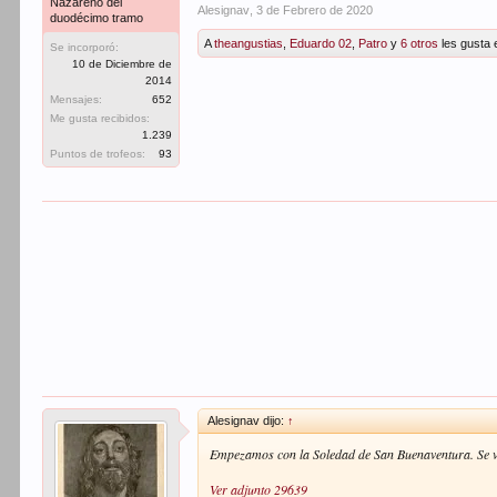
Nazareno del
Alesignav
,
3 de Febrero de 2020
duodécimo tramo
A
theangustias
,
Eduardo 02
,
Patro
y
6 otros
les gusta 
Se incorporó:
10 de Diciembre de
2014
Mensajes:
652
Me gusta recibidos:
1.239
Puntos de trofeos:
93
Alesignav dijo:
↑
Empezamos con la Soledad de San Buenaventura. Se ve 
Ver adjunto 29639