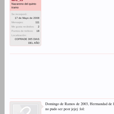
Nazareno del quinto
tramo
Se incorporó:
17 de Mayo de 2008
Mensajes:
111
Me gusta recibidos:
2
Puntos de trofeos:
18
Localización:
COFRADE 365 DIAS
DEL AÑO
Domingo de Ramos de 2003, Hermandad de la B
no pudo ser peor jejej :lol: