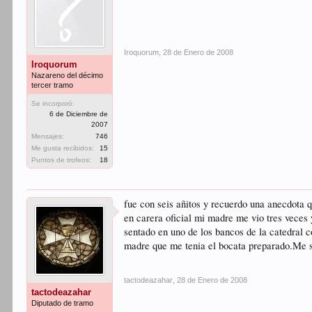
Iroquorum
,
28 de Enero de 2008
Iroquorum
Nazareno del décimo
tercer tramo
Se incorporó:
6 de Diciembre de
2007
Mensajes:
746
Me gusta recibidos:
15
Puntos de trofeos:
18
fue con seis añitos y recuerdo una anecdota 
en carera oficial mi madre me vio tres veces 
sentado en uno de los bancos de la catedral c
madre que me tenia el bocata preparado.Me sal
tactodeazahar
,
28 de Enero de 2008
tactodeazahar
Diputado de tramo