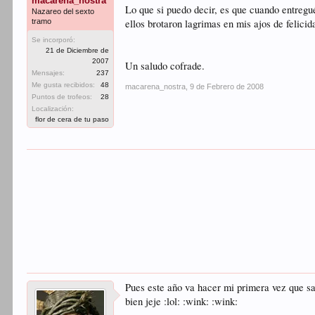
macarena_nostra
Lo que si puedo decir, es que cuando entregué
Nazareo del sexto
tramo
ellos brotaron lagrimas en mis ajos de felici
Se incorporó:
21 de Diciembre de
2007
Un saludo cofrade.
Mensajes:
237
Me gusta recibidos:
48
macarena_nostra
,
9 de Febrero de 2008
Puntos de trofeos:
28
Localización:
flor de cera de tu paso
Pues este año va hacer mi primera vez que sa
bien jeje :lol: :wink: :wink: