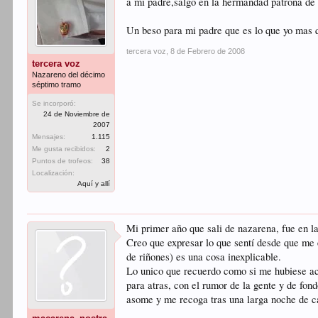
a mi padre,salgo en la hermandad patrona de 
Un beso para mi padre que es lo que yo mas
tercera voz
,
8 de Febrero de 2008
tercera voz
Nazareno del décimo
séptimo tramo
Se incorporó:
24 de Noviembre de
2007
Mensajes:
1.115
Me gusta recibidos:
2
Puntos de trofeos:
38
Localización:
Aquí y allí
Mi primer año que sali de nazarena, fue en 
Creo que expresar lo que sentí desde que me 
de riñones) es una cosa inexplicable.
Lo unico que recuerdo como si me hubiese acu
para atras, con el rumor de la gente y de fon
asome y me recoga tras una larga noche de c