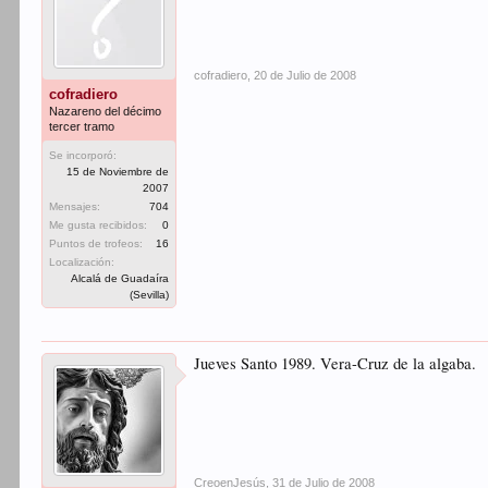
cofradiero
,
20 de Julio de 2008
cofradiero
Nazareno del décimo
tercer tramo
Se incorporó:
15 de Noviembre de
2007
Mensajes:
704
Me gusta recibidos:
0
Puntos de trofeos:
16
Localización:
Alcalá de Guadaíra
(Sevilla)
Jueves Santo 1989. Vera-Cruz de la algaba.
CreoenJesús
,
31 de Julio de 2008