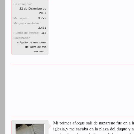
Se incorporó:
22 de Diciembre de
2007
Mensajes:
3.772
Me gusta recibidos:
2.431
Puntos de trofeos:
113
Localización:
colgaito de una rama
del olivo de mis
amores...
Mi primer añoque sali de nazareno fue en a h
iglesia,y me sacaba en la plaza del duque y 