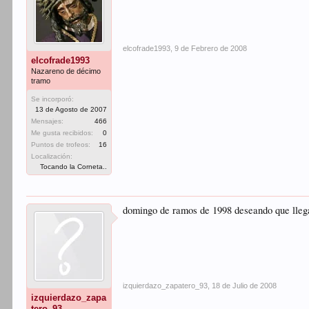
elcofrade1993
,
9 de Febrero de 2008
elcofrade1993
Nazareno de décimo
tramo
Se incorporó:
13 de Agosto de 2007
Mensajes:
466
Me gusta recibidos:
0
Puntos de trofeos:
16
Localización:
Tocando la Corneta..
domingo de ramos de 1998 deseando que llegara
izquierdazo_zapatero_93
,
18 de Julio de 2008
izquierdazo_zapa
tero_93