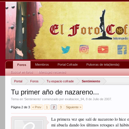
Miembros
Portal Cofrade
Pulseras de tela(tienda)
Foros
Buscar en foros
Mensajes recientes
Portal
Foros
Tu espacio cofrade
Sentimiento
Tu primer año de nazareno...
Tema en '
Sentimiento
' comenzado por
exaltacion_94
,
8 de Julio de 2007
.
Página 2 de 3
< Prev
1
2
3
Siguiente >
La primera vez que salí de nazareno lo hice 
mi abuela dando los últimos retoques al hábi