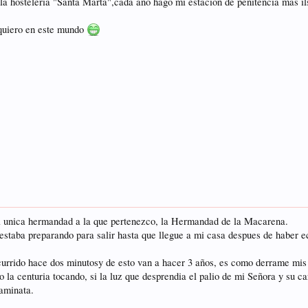
la hosteleria "Santa Marta",cada año hago mi estacion de penitencia mas il
 quiero en este mundo
la unica hermandad a la que pertenezco, la Hermandad de la Macarena.
estaba preparando para salir hasta que llegue a mi casa despues de haber 
rrido hace dos minutosy de esto van a hacer 3 años, es como derrame mis pr
do la centuria tocando, si la luz que desprendia el palio de mi Señora y su 
aminata.