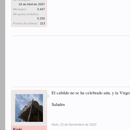
19 de Abril de 2007
Mensajes:
3.447
Me gusta recibidos:
5.250
Puntos de trofeos:
113
El cabildo no se ha celebrado aún, y la Virg
Saludos
Kiski
,
23 de Noviembre de 2023
Kiski