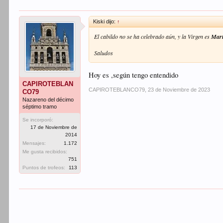
Kiski dijo:
↑
El cabildo no se ha celebrado aún, y la Virgen es
Marí
Saludos
Hoy es ,según tengo entendido
CAPIROTEBLAN
CAPIROTEBLANCO79
,
23 de Noviembre de 2023
CO79
Nazareno del décimo
séptimo tramo
Se incorporó:
17 de Noviembre de
2014
Mensajes:
1.172
Me gusta recibidos:
751
Puntos de trofeos:
113