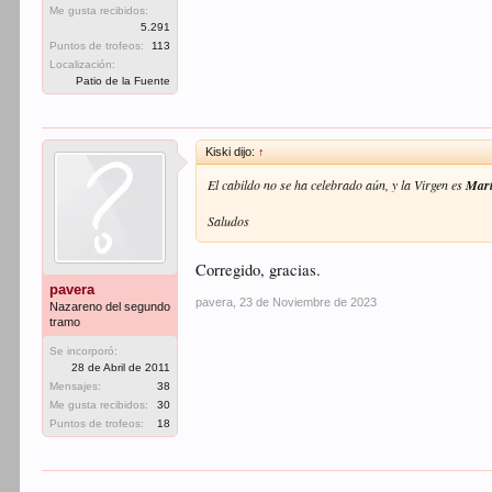
Me gusta recibidos:
5.291
Puntos de trofeos:
113
Localización:
Patio de la Fuente
Kiski dijo:
↑
El cabildo no se ha celebrado aún, y la Virgen es
Marí
Saludos
Corregido, gracias.
pavera
pavera
,
23 de Noviembre de 2023
Nazareno del segundo
tramo
Se incorporó:
28 de Abril de 2011
Mensajes:
38
Me gusta recibidos:
30
Puntos de trofeos:
18