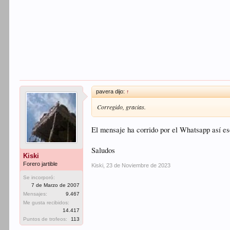
pavera dijo:
↑
Corregido, gracias.
El mensaje ha corrido por el Whatsapp así es
Saludos
Kiski
Forero jartible
Kiski
,
23 de Noviembre de 2023
Se incorporó:
7 de Marzo de 2007
Mensajes:
9.467
Me gusta recibidos:
14.417
Puntos de trofeos:
113