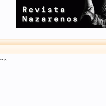
crito.