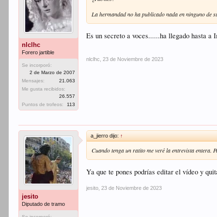
La hermandad no ha publicado nada en ninguno de s
Es un secreto a voces......ha llegado hasta a 
nlclhc
Forero jartible
nlclhc
,
23 de Noviembre de 2023
Se incorporó:
2 de Marzo de 2007
Mensajes:
21.063
Me gusta recibidos:
26.557
Puntos de trofeos:
113
a_jierro dijo:
↑
Cuando tenga un ratito me veré la entrevista entera. P
Ya que te pones podrías editar el vídeo y quit
jesito
,
23 de Noviembre de 2023
jesito
Diputado de tramo
Se incorporó: