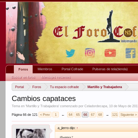
Miembros
Portal Cofrade
Pulseras de tela(tienda)
Foros
Buscar en foros
Mensajes recientes
Portal
Foros
Tu espacio cofrade
Martillo y Trabajadera
Cambios capataces
Tema en '
Martillo y Trabajadera
' comenzado por
Celadordecapa
,
10 de Mayo de 201
Página 66 de 121
< Prev
1
←
64
65
66
67
68
→
121
Siguiente >
a_jierro dijo:
↑
¿Fuentes?